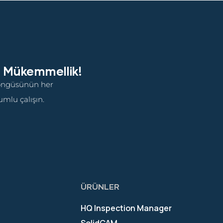
e Mükemmellik!
döngüsünün her
mlu çalışın.
ÜRÜNLER
HQ Inspection Manager