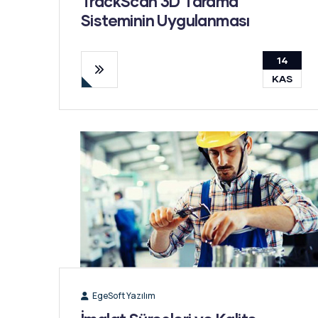
TrackScan 3D Tarama
Sisteminin Uygulanması
14
KAS
EgeSoft Yazılım