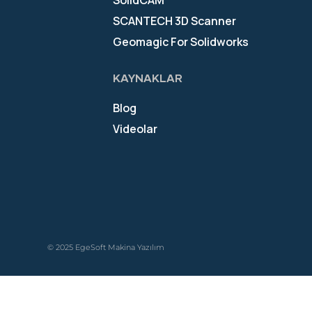
SolidCAM
SCANTECH 3D Scanner
Geomagic For Solidworks
KAYNAKLAR
Blog
Videolar
© 2025 EgeSoft Makina Yazılım