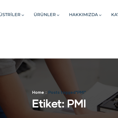
ÜSTRİLER
ÜRÜNLER
HAKKIMIZDA
KA
Home
Posts tagged"PMI"
Etiket:
PMI