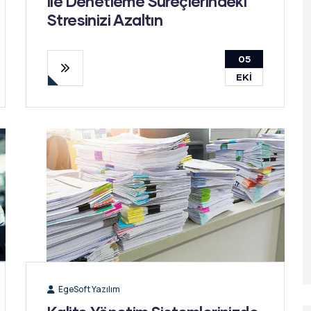
ile Denetleme Süreçlerindeki
Stresinizi Azaltın
05
EKI
EgeSoft Yazılım