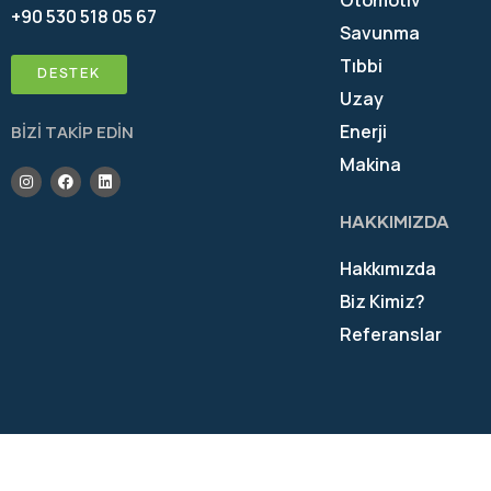
Otomotiv
+90 530 518 05 67
Savunma
Tıbbi
DESTEK
Uzay
Enerji
BİZİ TAKİP EDİN
Makina
HAKKIMIZDA
Hakkımızda
Biz Kimiz?
Referanslar