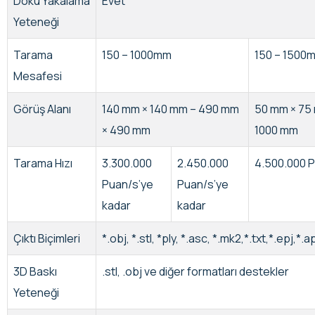
Doku Yakalama
Evet
Yeteneği
Tarama
150 – 1000mm
150 – 1500
Mesafesi
Görüş Alanı
140 mm × 140 mm – 490 mm
50 mm × 75 
× 490 mm
1000 mm
Tarama Hızı
3.300.000
2.450.000
4.500.000 P
Puan/s’ye
Puan/s’ye
kadar
kadar
Çıktı Biçimleri
*.obj, *.stl, *ply, *.asc, *.mk2,*.txt,*.epj,*.
3D Baskı
.stl, .obj ve diğer formatları destekler
Yeteneği