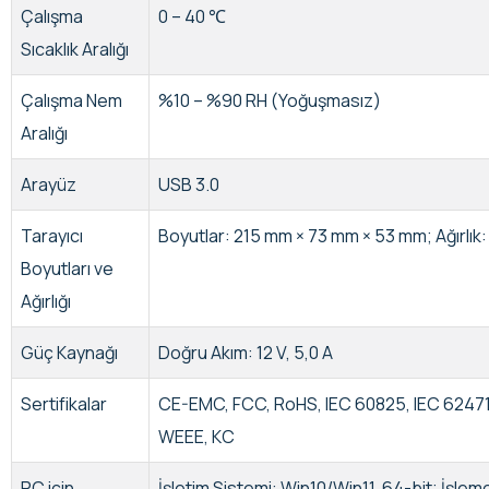
Çalışma
0 – 40 ℃
Sıcaklık Aralığı
Çalışma Nem
%10 – %90 RH (Yoğuşmasız)
Aralığı
Arayüz
USB 3.0
Tarayıcı
Boyutlar: 215 mm × 73 mm × 53 mm; Ağırlık:
Boyutları ve
Ağırlığı
Güç Kaynağı
Doğru Akım: 12 V, 5,0 A
Sertifikalar
CE-EMC, FCC, RoHS, IEC 60825, IEC 62471
WEEE, KC
PC için
İşletim Sistemi: Win10/Win11, 64-bit; İşlem