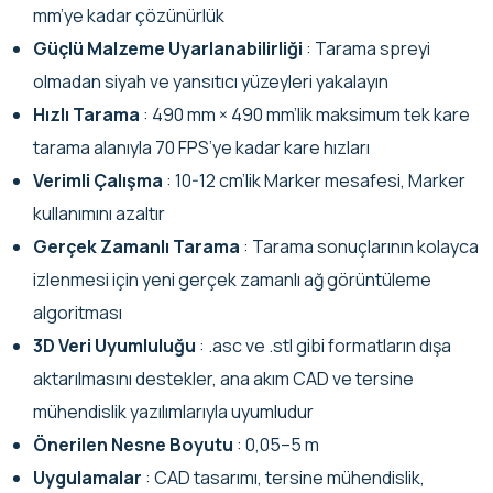
mm’ye kadar çözünürlük
Güçlü Malzeme Uyarlanabilirliği
: Tarama spreyi
olmadan siyah ve yansıtıcı yüzeyleri yakalayın
Hızlı Tarama
: 490 mm × 490 mm’lik maksimum tek kare
tarama alanıyla 70 FPS’ye kadar kare hızları
Verimli Çalışma
: 10-12 cm’lik Marker mesafesi, Marker
kullanımını azaltır
Gerçek Zamanlı Tarama
: Tarama sonuçlarının kolayca
izlenmesi için yeni gerçek zamanlı ağ görüntüleme
algoritması
3D Veri Uyumluluğu
: .asc ve .stl gibi formatların dışa
aktarılmasını destekler, ana akım CAD ve tersine
mühendislik yazılımlarıyla uyumludur
Önerilen Nesne Boyutu
: 0,05–5 m
Uygulamalar
: CAD tasarımı, tersine mühendislik,