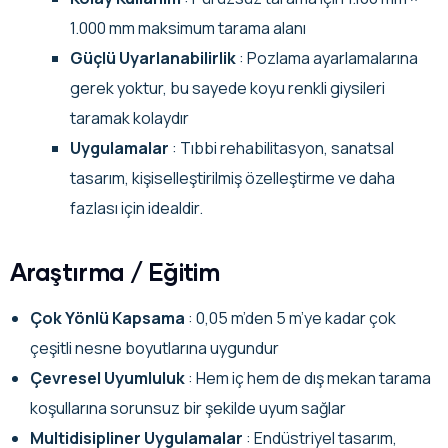
1.000 mm maksimum tarama alanı
Güçlü Uyarlanabilirlik
: Pozlama ayarlamalarına
gerek yoktur, bu sayede koyu renkli giysileri
taramak kolaydır
Uygulamalar
: Tıbbi rehabilitasyon, sanatsal
tasarım, kişiselleştirilmiş özelleştirme ve daha
fazlası için idealdir.
Araştırma / Eğitim
Çok Yönlü Kapsama
: 0,05 m’den 5 m’ye kadar çok
çeşitli nesne boyutlarına uygundur
Çevresel Uyumluluk
: Hem iç hem de dış mekan tarama
koşullarına sorunsuz bir şekilde uyum sağlar
Multidisipliner Uygulamalar
: Endüstriyel tasarım,