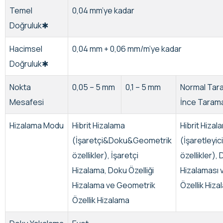
Temel
0,04 mm’ye kadar
Doğruluk✱
Hacimsel
0,04 mm + 0,06 mm/m’ye kadar
Doğruluk✱
Nokta
0,05 – 5 mm
0,1 – 5 mm
Normal Tar
Mesafesi
İnce Tarama
Hizalama Modu
Hibrit Hizalama
Hibrit Hizal
(İşaretçi&Doku&Geometrik
(İşaretley
özellikler), İşaretçi
özellikler), 
Hizalama, Doku Özelliği
Hizalaması 
Hizalama ve Geometrik
Özellik Hiza
Özellik Hizalama