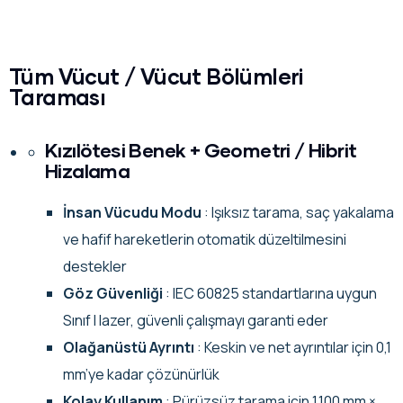
Tüm Vücut / Vücut Bölümleri
Taraması
Kızılötesi Benek + Geometri / Hibrit
Hizalama
İnsan Vücudu Modu
: Işıksız tarama, saç yakalama
ve hafif hareketlerin otomatik düzeltilmesini
destekler
Göz Güvenliği
: IEC 60825 standartlarına uygun
Sınıf I lazer, güvenli çalışmayı garanti eder
Olağanüstü Ayrıntı
: Keskin ve net ayrıntılar için 0,1
mm’ye kadar çözünürlük
Kolay Kullanım
: Pürüzsüz tarama için 1.100 mm ×