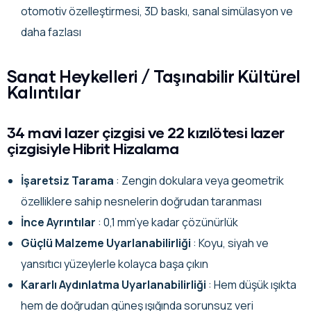
otomotiv özelleştirmesi, 3D baskı, sanal simülasyon ve
daha fazlası
Sanat Heykelleri / Taşınabilir Kültürel
Kalıntılar
34 mavi lazer çizgisi ve 22 kızılötesi lazer
çizgisiyle Hibrit Hizalama
İşaretsiz Tarama
: Zengin dokulara veya geometrik
özelliklere sahip nesnelerin doğrudan taranması
İnce Ayrıntılar
: 0,1 mm’ye kadar çözünürlük
Güçlü Malzeme Uyarlanabilirliği
: Koyu, siyah ve
yansıtıcı yüzeylerle kolayca başa çıkın
Kararlı Aydınlatma Uyarlanabilirliği
: Hem düşük ışıkta
hem de doğrudan güneş ışığında sorunsuz veri