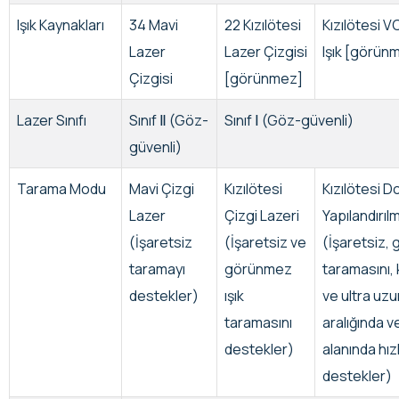
Işık Kaynakları
34 Mavi
22 Kızılötesi
Kızılötesi V
Lazer
Lazer Çizgisi
Işık [görün
Çizgisi
[görünmez]
Lazer Sınıfı
Sınıf Ⅱ (Göz-
Sınıf Ⅰ (Göz-güvenli)
güvenli)
Tarama Modu
Mavi Çizgi
Kızılötesi
Kızılötesi D
Lazer
Çizgi Lazeri
Yapılandırıl
(İşaretsiz
(İşaretsiz ve
(İşaretsiz, 
taramayı
görünmez
taramasını, 
destekler)
ışık
ve ultra uz
taramasını
aralığında v
destekler)
alanında hız
destekler)