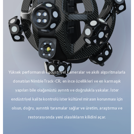
Yüksek performanslı endüstriyel kameralar ve akıllı algoritmalarla
donatılan NimbleTrack-CR, en ince özellikleri ve en karmaşık
yapıları bile olağanüstü ayrıntı ve doğrulukla yakalar. İster
endüstriyel kalite kontrolü ister kültürel mirasın korunması için
olsun, doğru, ayrıntılı taramalar sağlar ve üretim, araştırma ve
restorasyonda yeni olasılıkların kilidini açar.