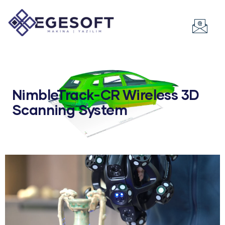
NimbleTrack-CR Wireless 3D
Scanning System