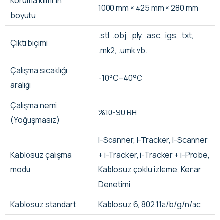
Koruma kılıfının
1000 mm × 425 mm × 280 mm
boyutu
.stl, .obj, .ply, .asc, .igs, .txt,
Çıktı biçimi
.mk2, .umk vb.
Çalışma sıcaklığı
-10°C–40°C
aralığı
Çalışma nemi
%10-90 RH
(Yoğuşmasız)
i-Scanner, i-Tracker, i-Scanner
Kablosuz çalışma
+ i-Tracker, i-Tracker + i-Probe,
modu
Kablosuz çoklu izleme, Kenar
Denetimi
Kablosuz standart
Kablosuz 6, 802.11a/b/g/n/ac