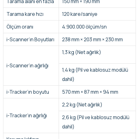
Tarama alanı en fazla
150 mm × 190 mm
Tarama kare hızı
120 kare/saniye
Ölçüm oranı
4.900.000 ölçüm/sn
i-Scanner’ın Boyutları
238 mm × 203 mm × 230 mm
1,3 kg (Net ağırlık)
i-Scanner’ın ağırlığı
1,4 kg (Pil ve kablosuz modülü
dahil)
i-Tracker’ın boyutu
570 mm × 87 mm × 94 mm
2,2 kg (Net ağırlık)
i-Tracker’ın ağırlığı
2,6 kg (Pil ve kablosuz modülü
dahil)