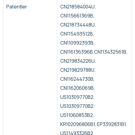
Patentler
CN218584004U,
CN115661369B,
CN218734448U,
CN115493512B,
CN110992393B,
CN116136396B,CN113432561B,
CN219834226U,
CN219829788U,
CN116244730B,
CN116206069B,
US10309770B2,
US10309770B2,
US11060853B2,
KR102096806B1, EP3392831B1,
US11493326B2