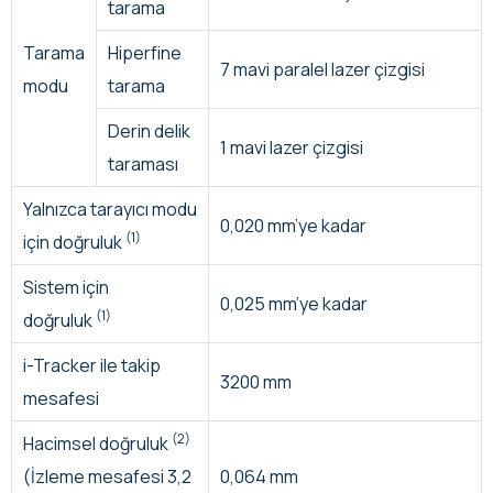
tarama
Tarama
Hiperfine
7 mavi paralel lazer çizgisi
modu
tarama
Derin delik
1 mavi lazer çizgisi
taraması
Yalnızca tarayıcı modu
0,020 mm’ye kadar
(1)
için doğruluk
Sistem için
0,025 mm’ye kadar
(1)
doğruluk
i-Tracker ile takip
3200 mm
mesafesi
(2)
Hacimsel doğruluk
(İzleme mesafesi 3,2
0,064 mm