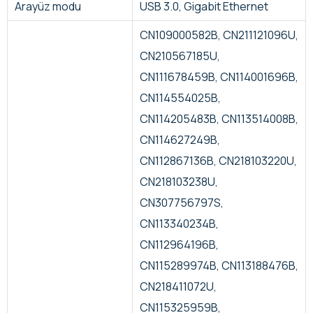
Arayüz modu
USB 3.0, Gigabit Ethernet
CN109000582B, CN211121096U,
CN210567185U,
CN111678459B, CN114001696B,
CN114554025B,
CN114205483B, CN113514008B,
CN114627249B,
CN112867136B, CN218103220U,
CN218103238U,
CN307756797S,
CN113340234B,
CN112964196B,
CN115289974B, CN113188476B,
CN218411072U,
CN115325959B,