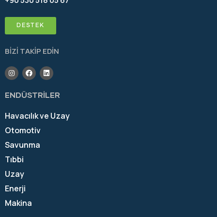
+90 530 518 05 67
DESTEK
BİZİ TAKİP EDİN
ENDÜSTRİLER
Havacılık ve Uzay
Otomotiv
Savunma
Tıbbi
Uzay
Enerji
Makina